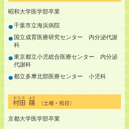
昭和大学医学部卒業
千葉市立海浜病院
国立成育医療研究センター 内分泌代謝
科
東京都立小児総合医療センター 内分泌
代謝科
都立多摩北部医療センター 小児科
むらた
よう
村田
陽
（土曜・祝日）
京都大学医学部卒業