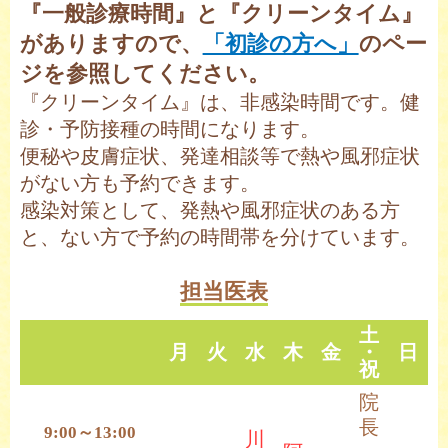
『一般診療時間』と『クリーンタイム』
がありますので、
「初診の方へ」
のペー
ジを参照してください。
『クリーンタイム』は、非感染時間です。健
診・予防接種の時間になります。
便秘や皮膚症状、発達相談等で熱や風邪症状
がない方も予約できます。
感染対策として、発熱や風邪症状のある方
と、ない方で予約の時間帯を分けています。
担当医表
土
月
火
水
木
金
・
日
祝
院
長
9:00～13:00
川