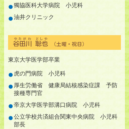
獨協医科大学病院 小児科
油井クリニック
やたがわ
としや
谷田川
聡也
（土曜・祝日）
東京大学医学部卒業
虎の門病院 小児科
厚生労働省 健康局結核感染症課 予防
接種専門官
帝京大学医学部溝口病院 小児科
公立学校共済組合関東中央病院 小児科
部長