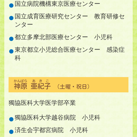
国立病院機構東京医療センター
国立成育医療研究センター 教育研修セ
ンター
都立多摩北部医療センター 小児科
東京都立小児総合医療センター 感染症
科
かんばら
あきこ
神原
亜紀子
（土曜・祝日）
獨協医科大学医学部卒業
獨協医科大学越谷病院 小児科
済生会宇都宮病院 小児科