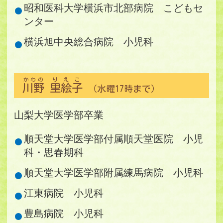
昭和医科大学横浜市北部病院 こどもセ
ンター
横浜旭中央総合病院 小児科
かわの
りえこ
川野
里絵子
（水曜17時まで）
山梨大学医学部卒業
順天堂大学医学部付属順天堂医院 小児
科・思春期科
順天堂大学医学部附属練馬病院 小児科
江東病院 小児科
豊島病院 小児科