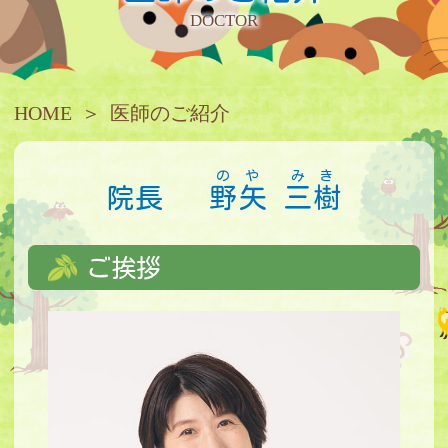
DOCTOR
HOME
医師のご紹介
のや
みき
院長
野矢
三樹
ご挨拶