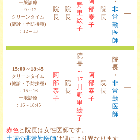
阿
・
一般診療
野
院
院
部
院
非
：9～12
里
―
長
長
泰
長
常
クリーンタイム
絵
(健診・予防接種)
子
勤
子
：12～13
医
師
院
院
長
長
15:00～18:45
～
阿
阿
・
クリーンタイム
17
部
院
部
院
非
(健診・予防接種)
川
―
泰
長
泰
長
常
：15～16
野
一般診療
子
子
勤
里
：16～18:45
医
絵
師
子
赤色
と
院長
は女性医師です。
土曜の非常勤医師
は週により異なります。