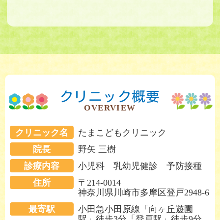
クリニック概要
OVERVIEW
クリニック名
たまこどもクリニック
院長
野矢 三樹
診療内容
小児科 乳幼児健診 予防接種
住所
〒214-0014
神奈川県川崎市多摩区登戸2948-6
最寄駅
小田急小田原線「向ヶ丘遊園
駅」徒歩3分「登戸駅」徒歩9分