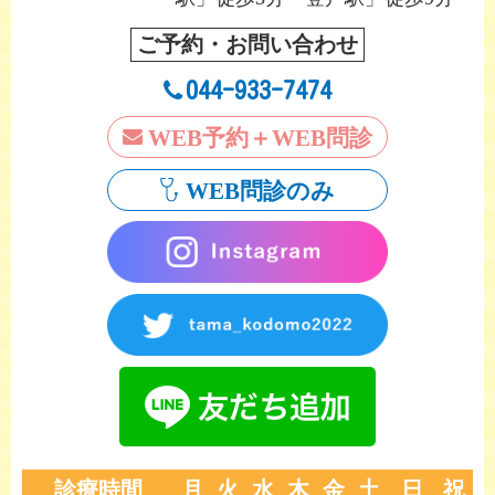
ご予約・お問い合わせ
044-933-7474
WEB予約＋WEB問診
WEB問診のみ
診療時間
月
火
水
木
金
土
日
祝