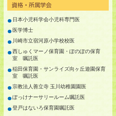
資格・所属学会
日本小児科学会小児科専門医
医学博士
川崎市立宿河原小学校校医
西しゅくマーノ保育園・ぽのぽの保育
室 嘱託医
稲田保育園・サンライズ向ヶ丘遊園保育
室 嘱託医
宗教法人善立寺 玉川幼稚園園医
ぽっけナーサリールーム嘱託医
登戸はないろ保育園嘱託医