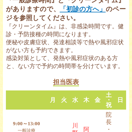
『一般診療時間』と『クリーンタイム』
がありますので、
「初診の方へ」
のペー
ジを参照してください。
『クリーンタイム』は、非感染時間です。健
診・予防接種の時間になります。
便秘や皮膚症状、発達相談等で熱や風邪症状
がない方も予約できます。
感染対策として、発熱や風邪症状のある方
と、ない方で予約の時間帯を分けています。
担当医表
土
月
火
水
木
金
・
日
祝
院
長
9:00～13:00
川
阿
・
一般診療