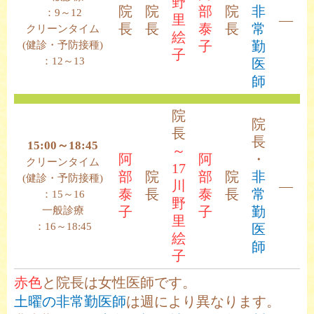
野
院
院
部
院
非
：9～12
里
―
長
長
泰
長
常
クリーンタイム
絵
(健診・予防接種)
子
勤
子
：12～13
医
師
院
院
長
長
15:00～18:45
～
阿
阿
・
クリーンタイム
17
部
院
部
院
非
(健診・予防接種)
川
―
泰
長
泰
長
常
：15～16
野
一般診療
子
子
勤
里
：16～18:45
医
絵
師
子
赤色
と
院長
は女性医師です。
土曜の非常勤医師
は週により異なります。