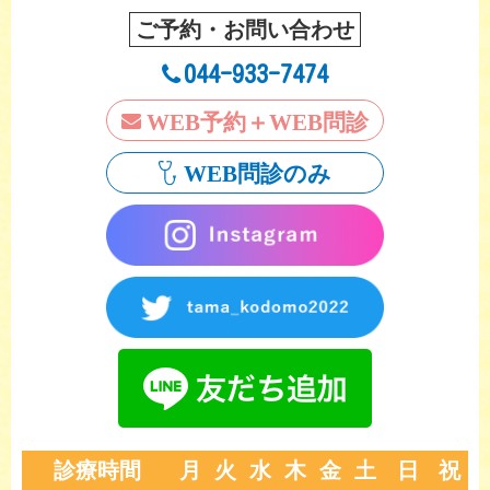
ご予約・お問い合わせ
044-933-7474
WEB予約＋WEB問診
WEB問診のみ
診療時間
月
火
水
木
金
土
日
祝