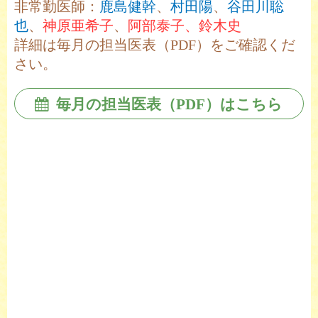
非常勤医師：
鹿島健幹
、
村田陽
、
谷田川聡
也
、
神原亜希子
、
阿部泰子、鈴木史
詳細は毎月の担当医表（PDF）をご確認くだ
さい。
毎月の担当医表（PDF）はこちら