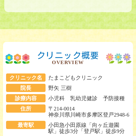
クリニック概要
OVERVIEW
クリニック名
たまこどもクリニック
院長
野矢 三樹
診療内容
小児科 乳幼児健診 予防接種
住所
〒214-0014
神奈川県川崎市多摩区登戸2948-6
最寄駅
小田急小田原線「向ヶ丘遊園
駅」徒歩3分「登戸駅」徒歩9分