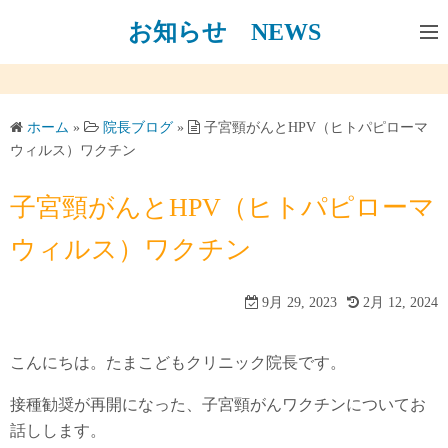
コ
お知らせ NEWS
ン
テ
ン
ツ
ホーム
»
院長ブログ
»
子宮頸がんとHPV（ヒトパピローマ
へ
ウィルス）ワクチン
ス
キ
子宮頸がんとHPV（ヒトパピローマ
ッ
ウィルス）ワクチン
プ
9月 29, 2023
2月 12, 2024
こんにちは。たまこどもクリニック院長です。
接種勧奨が再開になった、子宮頸がんワクチンについてお
話しします。