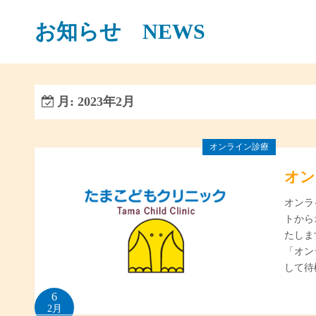
コ
お知らせ NEWS
ン
テ
ン
ツ
へ
月:
2023年2月
ス
キ
オンライン診療
ッ
プ
オン
オンラ
トから
たしま
「オン
して待
6
2月