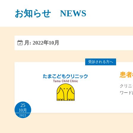
コ
お知らせ NEWS
ン
テ
ン
ツ
へ
月:
2022年10月
ス
キ
受診される方へ
ッ
プ
患者
クリニ
ワード
25
10月
2022