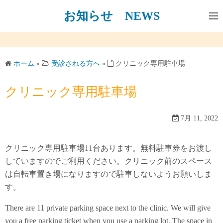
コ
お知らせ NEWS
ン
テ
ン
ツ
ホーム
»
受診される方へ
»
クリニック専用駐車場
へ
ス
クリニック専用駐車場
キ
ッ
7月 11, 2022
プ
クリニック専用駐車場11台あります。無料駐車券をお渡し
していますのでご利用ください。クリニック前のスペース
は自転車置き場になりますので駐車しないようお願いしま
す。
There are 11 private parking space next to the clinic. We will give
you a free parking ticket when you use a parking lot. The space in